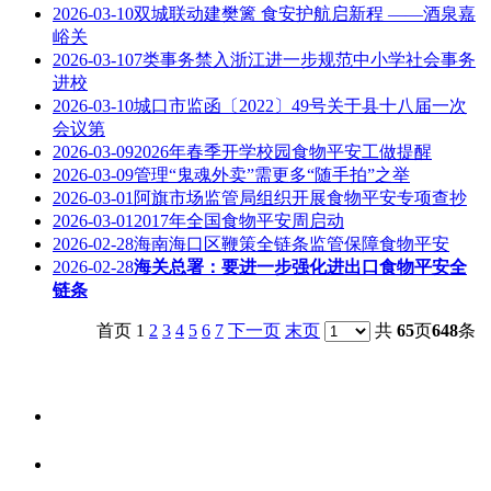
2026-03-10
双城联动建樊篱 食安护航启新程 ——酒泉嘉
峪关
2026-03-10
7类事务禁入浙江进一步规范中小学社会事务
进校
2026-03-10
城口市监函〔2022〕49号关于县十八届一次
会议第
2026-03-09
2026年春季开学校园食物平安工做提醒
2026-03-09
管理“鬼魂外卖”需更多“随手拍”之举
2026-03-01
阿旗市场监管局组织开展食物平安专项查抄
2026-03-01
2017年全国食物平安周启动
2026-02-28
海南海口区鞭策全链条监管保障食物平安
2026-02-28
海关总署：要进一步强化进出口食物平安全
链条
首页 1
2
3
4
5
6
7
下一页
末页
共
65
页
648
条
关于我们
食品安全资讯