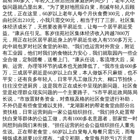
就有360多人，年轻人上班后照应家庭的时间少了，老年人吃
饭问题就凸显出来。”为了更好地照应白叟，削减年轻人后顾
之忧，正在这里，60岁以上老年人每个月伙食费300元，此中
由社区出210元，小我只需交90元，相当于打了三折。社区集
体经济成长了，天然要改善平易近生，让每一个居平易近受
益。”康从任引见。客岁佳苑社区集体经济收入跨越7800万
元，用正在社区居平易近身上的平易近生收入有5550多万元，
此中就包罗对社区食堂的补助。“我们也运营对外营业，附近
有工业园，他们对我们的食物比力安心，我们就取园内一些企
业合做，定制团餐，送餐上门。”康从任说，客流增大后，采
购、运营、办理等环节的成本也无效降低了。“我市生齿600多
万，三成居平易近是60岁以上白叟，本人做饭不只麻烦，也不
平安；还有良多年轻人，日常平凡工做压力大、糊口节拍快，
往往没空进厨房，这是我市正在成长中呈现的新问题。社区食
堂是处理群众现实问题的一个主要路子。”S市平易近政局陈局
长说，“市放置财务资金，对查核及格的社区食堂进行补助，
不外仍是有些食堂难以支持。”龙湖新村的帮老食堂由部分出
资扶植，日常运营则由一家公益组织担任。“我们持久处置帮
扶白叟等群体的公益工做，共有1000多名意愿者，部家世一时
间想到由我们来衔接。”担任运营的社会公益组织担任人董先
生说。正在帮老食堂，60岁以上白叟每人每餐只需5元，而每
顿饭成本就要10元摆布。“成立初期，食堂每月吃亏1万元摆