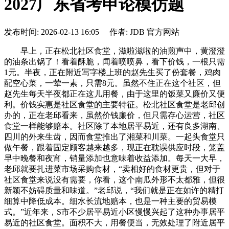
2027广东省考申论模仿题
发布时间: 2026-02-13 16:05 作者: JDB 官方网站
早上，正在松北社区食堂，滋啦滋啦的油煎声中，黄澄澄
的油条出锅了！看着酥脆，闻着喷喷鼻，看下价钱，一根只需
1元。半夜，正在附近写字楼上班的赵先生买了份套餐，鸡肉
配空心菜，一荤一素，只需8元。虽然不住正在这个社区，但
赵先生每天半夜都正在这儿用餐，由于这里的饭菜又廉价又便
利。价钱实惠是社区食堂的主要特征。松北社区食堂是老邱创
办的，正在老邱看来，虽然价钱廉价，但只需存心运营，社区
食堂一样能够赔本。社区除了本地居平易近，还有良多湖南、
四川的外来生齿，因而食堂推出了湘菜和川菜。一起头食堂只
做午餐，跟着固定顾客越来越多，现正在耽误供应时段，笼盖
早中晚餐和夜宵，销量添加也意味着收益添加。每天一大早，
老邱就要扎进菜市场采购食材，“卖相好的食材更贵，但对于
社区食堂来说没有需要，你看，这个南瓜外形不太都雅，但很
新颖不妨碍质量和味道。”老邱说，“我们就是正在如许的精打
细算中降低成本。细水长流地赔本，也是一种主要的贸易模
式。”近年来，S市不少居平易近小区慢慢兴起了这种办事居平
易近的社区食堂。面积不大，用餐便当，无效处理了附近居平