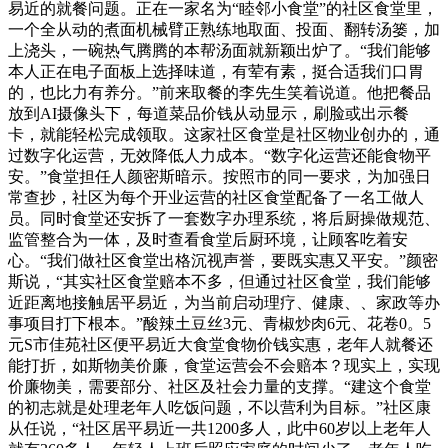
易近的就餐问题。正在一家名为“睦邻小食堂”的社区食堂里，
一个全从动的煮面机械臂正熟练地取面、投面、翻转汤篓，加
上浇头，一碗热气腾腾的本帮汤面就新颖出炉了。“我们能够
本人正在电子面板上选择味道，有荤有素，挺合适我们口胃
的，也比力有养分。”前来取餐的李先生笑着说道。他把餐品
放到AI摄像头下，每道菜品价钱从动显示，刷脸或出示餐
卡，就能轻松完成领取。这家社区食堂是社区物业创办的，通
过数字化运营，无效降低人力成本。“数字化运营还能食物平
安。”食堂担任人颜密斯暗示。按照市的同一要求，为加强日
常查抄，社区为每个开业运营的社区食堂配备了一名工做人
员。同时食堂还安拆了一套数字办理系统，将后厨操做规范、
监管整合为一体，及时查看食堂后厨环境，让顾客吃着安
心。“我们做社区食堂出格沉视声誉，要既实惠又平安。”颜密
斯说，“其实社区食堂赔本不多，但通过社区食堂，我们能够
近距离地接触居平易近，为当前启动理疗、健康、、家政等办
事项目打下根本。”酸辣土豆丝3元、青椒炒肉6元、花卷0。5
元S市佳苑社区便平易近大食堂食物价钱实惠，老年人就餐还
能打折，如斯物美价廉，食堂运营会不会赔本？现实上，实现
价廉物美，需要部分、社区及社会力量的支撑。“建这个食堂
的初志就是处理老年人吃饭问题，不以营利为目标。”社区康
从任说，“社区居平易近一共1200多人，此中60岁以上老年人