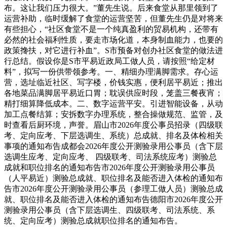
布。这让我们压力很大。”董先生说。后来食堂从那里领到了
运营补助，临时缓解了食堂的运营坚苦，但董先生仍是对将来
有些担心，“社区食堂不是一个纯真盈利的贸易机构，还带有
必然的社会福利性质，要走市场化道，本身制血能力，也要的
政策搀扶，对它进行补血”。S市预备对创办社区食堂的做法进
行总结。假设你是S市平易近政局工做人员，请按照“给定材
料”，拟写一份供带领参考。一、精细办理满脚需求。存心运
营，选址临近社区、写字楼，价钱实惠，便利居平易近；推出
各地菜品满脚居平易近口胃；耽误供应时段，笼盖三餐夜宵；
精打细算降低成本。二、数字运营平安。引进智能设备，从动
加工点餐结算；安拆数字办理系统，整合操做规范、监管，及
时查看后厨环境，声誉。眉山市2026年度公事员招录（四级联
考、定向应考、下层选调生、系统）总成就、排名及体检相关
事项的通知布告成都会2026年度公开测验录用公事员（含下层
选调生应考、定向应考、 四级联考、司法系统应考）测验总
成就和职位排名的通知布告市2026年度公开测验录用公事员
（人平易近）测验总成就、职位排名及能否进入体检的通知布
告市2026年度公开测验录用公事员（参理工做人员）测验总成
就、职位排名及能否进入体检的通知布告德阳市2026年度公开
测验录用公事员（含下层选调生、四级联考、司法系统、系
统、定向应考）测验总成就职位排名的通知布告。